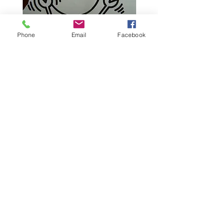
Phone
Email
Facebook
Parole- parole
Si la parole que tu vas
dire n'est pas plus
belle que le silence, ne
la dis pas
(proverbe