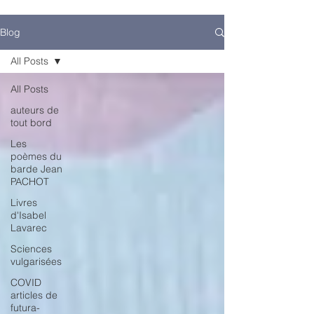
Blog
All Posts
All Posts
auteurs de
tout bord
Les
poèmes du
barde Jean
PACHOT
Livres
d'Isabel
Lavarec
Sciences
vulgarisées
COVID
articles de
futura-