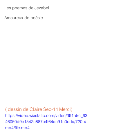
Les poèmes de Jezabel
Amoureux de poèsie
( dessin de Claire Sec-14 Merci)
https://video.wixstatic.com/video/391a5c_63
46050d9e1542c887c4f64ac91c0cda/720p/
mp4/file.mp4