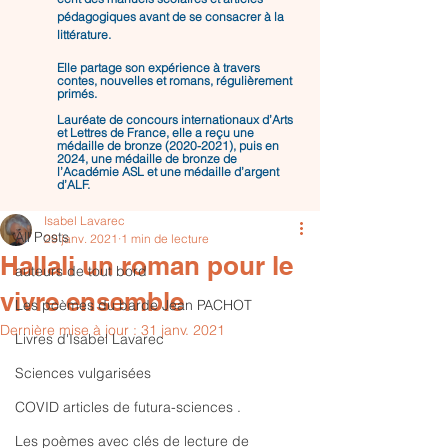
pédagogiques avant de se consacrer à la
littérature.
Elle partage son expérience à travers
contes, nouvelles et romans, régulièrement
primés.
Lauréate de concours internationaux d’Arts
et Lettres de France, elle a reçu une
médaille de bronze
(2020-2021)
, puis en
Post
2024, une médaille de bronze de
l’Académie ASL et une médaille d’argent
d’ALF.
All Posts
Isabel Lavarec
All Posts
29 janv. 2021
1 min de lecture
Hallali un roman pour le
auteurs de tout bord
vivre ensemble
Les poèmes du barde Jean PACHOT
Dernière mise à jour :
31 janv. 2021
Livres d'Isabel Lavarec
Sciences vulgarisées
COVID articles de futura-sciences .
Les poèmes avec clés de lecture de