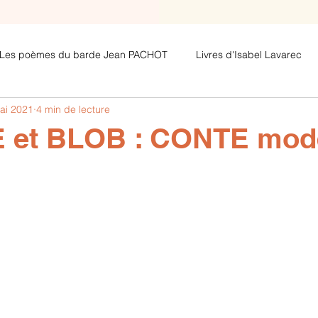
Les poèmes du barde Jean PACHOT
Livres d'Isabel Lavarec
ai 2021
4 min de lecture
Les poèmes avec clés de lecture de
Les poèmes de Jeza
 et BLOB : CONTE mod