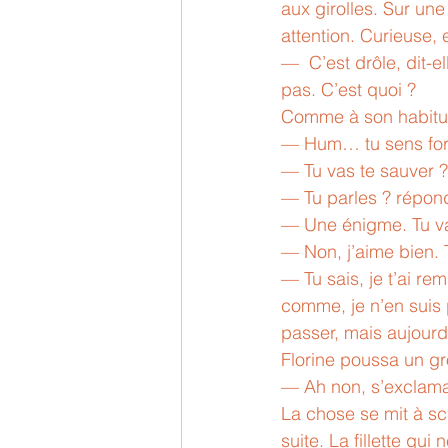
aux girolles. Sur un
attention. Curieuse, 
—  C’est drôle, dit-
pas. C’est quoi ?  
Comme à son habitude,
— Hum… tu sens fort 
— Tu vas te sauver 
— Tu parles ? répond-
— Une énigme. Tu v
— Non, j’aime bien. T
— Tu sais, je t’ai re
comme, je n’en suis p
passer, mais aujour
Florine poussa un gr
— Ah non, s’exclama 
La chose se mit à sci
suite. La fillette qui