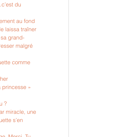
c’est du 
tement au fond 
le laissa traîner 
 sa grand-
aresser malgré 
muette comme 
her 
a princesse » 
u ?
r miracle, une 
uette s’en 
e. Merci, Tu 