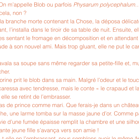
 On m’appelle Blob ou parfois 
Physarum polycephalum
…
cela, non ?
la branche morte contenant la Chose, la déposa délica
t, l’installa dans le tiroir de sa table de nuit. Ensuite, el
tes sentant le fromage en décomposition et en attendant
ude à son nouvel ami. Mais trop gluant, elle ne put le c
avala sa soupe sans même regarder sa petite-fille et, 
cher.
rine prit le blob dans sa main. Malgré l’odeur et le touc
 caressa avec tendresse, mais le conte « le crapaud et l
t elle se retint de l’embrasser.
as de prince comme mari. Que ferais-je dans un châtea
che, une larme tomba sur la masse jaune d’or. Comme pa
ivie d’une fumée épaisse remplit la chambre et une silho
te jeune fille s’avança vers son amie !
-t-elle en l’embrassant, nous semblons avoir le même âg