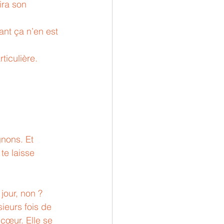
ira son 
ant ça n’en est 
ticulière. 
gnons. Et 
te laisse 
jour, non ?
sieurs fois de 
 cœur. Elle se 