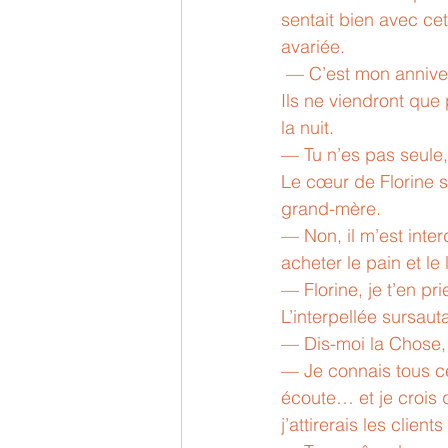
sentait bien avec cet
avariée.
 — C’est mon anniversaire et je suis seule, soupira-t-elle. Mes parents travaillent loin d’ici. 
Ils ne viendront que 
la nuit.
— Tu n’es pas seule,
Le cœur de Florine sa
grand-mère.
— Non, il m’est inter
acheter le pain et le
— Florine, je t’en pr
L’interpellée sursauta
— Dis-moi la Chose,
— Je connais tous ceu
écoute… et je crois q
j’attirerais les clien