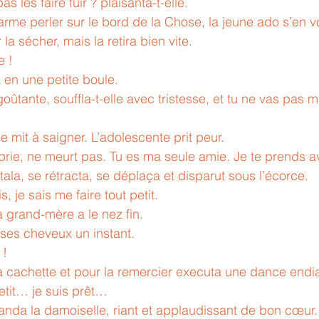
 les faire fuir ? plaisanta-t-elle.
rme perler sur le bord de la Chose, la jeune ado s’en vou
a sécher, mais la retira bien vite.
e !
en une petite boule. 
tante, souffla-t-elle avec tristesse, et tu ne vas pas m’
e mit à saigner. L’adolescente prit peur. 
prie, ne meurt pas. Tu es ma seule amie. Je te prends a
ala, se rétracta, se déplaça et disparut sous l’écorce. 
, je sais me faire tout petit.
a grand-mère a le nez fin.
 ses cheveux un instant.
 !
a cachette et pour la remercier executa une dance endia
etit… je suis prêt… 
anda la damoiselle, riant et applaudissant de bon cœur.