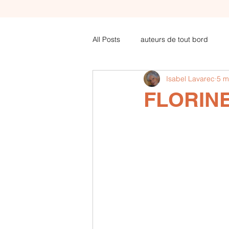
All Posts
auteurs de tout bord
Isabel Lavarec
5 m
COVID articles de futura-sciences .
FLORINE
Amoureux de poèsie