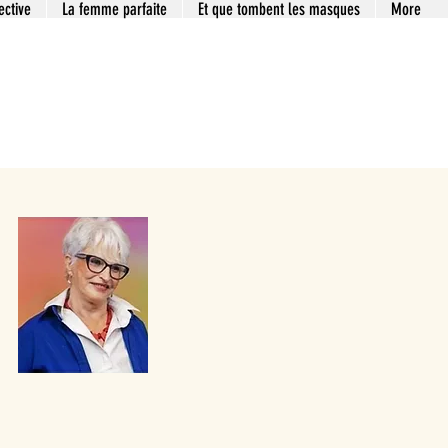
ective
La femme parfaite
Et que tombent les masques
More