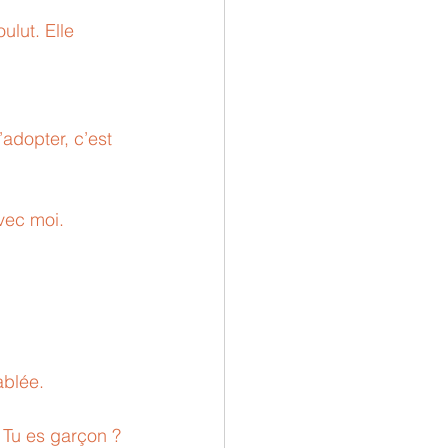
lut. Elle 
adopter, c’est 
vec moi.
blée. 
 Tu es garçon ?