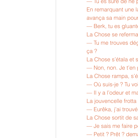
— Tu es sûre de ne pas
En remarquant une la
avança sa main pour l
— Berk, tu es gluant
La Chose se referma 
— Tu me trouves dégoû
ça ?
La Chose s’étala et s
— Non, non. Je t’en 
La Chose rampa, s’ét
— Où suis-je ? Tu vois
— Il y a l’odeur et m
La jouvencelle frotta
— Eurêka, j’ai trouvé
La Chose sortit de s
— Je sais me faire p
— Petit ? Prêt ? dem