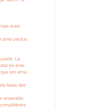
 mais aussi 
te amie perdue 
a porte. La 
dait les bras. 
i que son amie 
elle fasse des 
in ensemble.
 complétèrent 