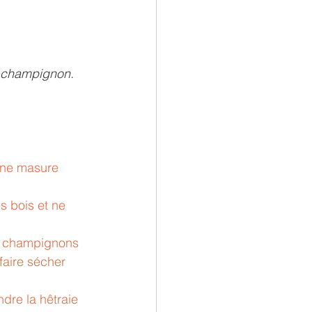
un champignon. 
 une masure 
es bois et ne 
 ou champignons 
faire sécher 
ndre la hêtraie 