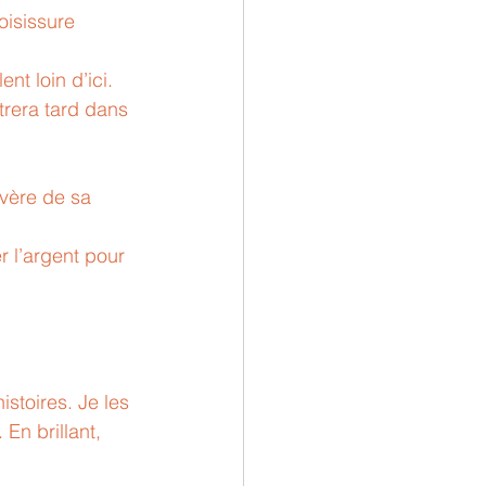
oisissure 
trera tard dans 
évère de sa 
r l’argent pour 
stoires. Je les 
En brillant, 