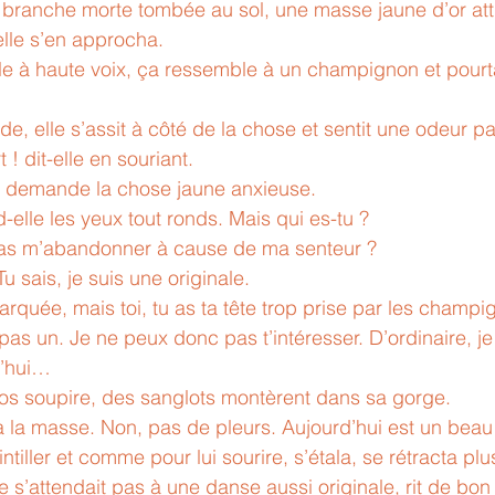
e branche morte tombée au sol, une masse jaune d’or att
elle s’en approcha.
elle à haute voix, ça ressemble à un champignon et pourt
 elle s’assit à côté de la chose et sentit une odeur par
! dit-elle en souriant.
? demande la chose jaune anxieuse.
elle les yeux tout ronds. Mais qui es-tu ? 
as m’abandonner à cause de ma senteur ?
u sais, je suis une originale.
marquée, mais toi, tu as ta tête trop prise par les champi
as un. Je ne peux donc pas t’intéresser. D’ordinaire, je 
d’hui…
os soupire, des sanglots montèrent dans sa gorge.
la masse. Non, pas de pleurs. Aujourd’hui est un beau 
ntiller et comme pour lui sourire, s’étala, se rétracta plu
 ne s’attendait pas à une danse aussi originale, rit de bon