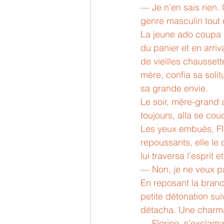
— Je n’en sais rien.
genre masculin tout 
La jeune ado coupa 
du panier et en arrivan
de vieilles chausset
mère, confia sa solit
sa grande envie.
Le soir, mère-grand 
toujours, alla se cou
Les yeux embués, Flo
repoussants, elle le
lui traversa l’esprit e
— Non, je ne veux p
En reposant la bran
petite détonation su
détacha. Une charman
— Florine, s’exclama