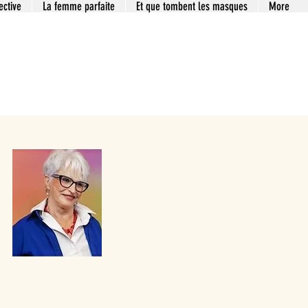
ective
La femme parfaite
Et que tombent les masques
More