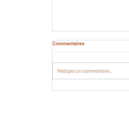
Commentaires
Rédigez un commentaire...
Bernard et Actinia, un
poème de Gaëtan L.( 12
ans)