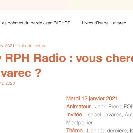
Les poèmes du barde Jean PACHOT
Livres d'Isabel Lavarec
ov. 2021
1 min de lecture
Les poèmes avec clés de lecture de
Les poèmes de Jeza
w RPH Radio : vous cher
avarec ?
nv. 2023
Mardi 12 janvier 2021
Animateur
 : Jean-Pierre 
Invitée
 : Isabel Lavarec, Au
Montpellier.
Thème
 : L’année dernière, 