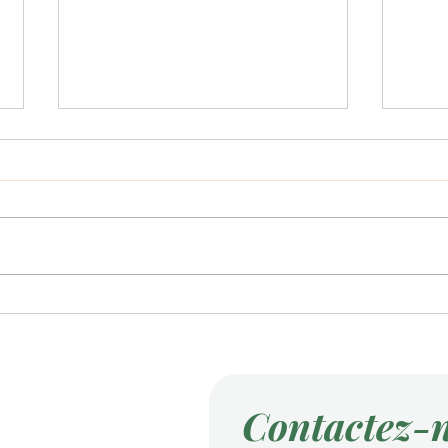
ETE
Un professeur donne des
conseils L’horloge Charles
Baudelaire
Contactez-