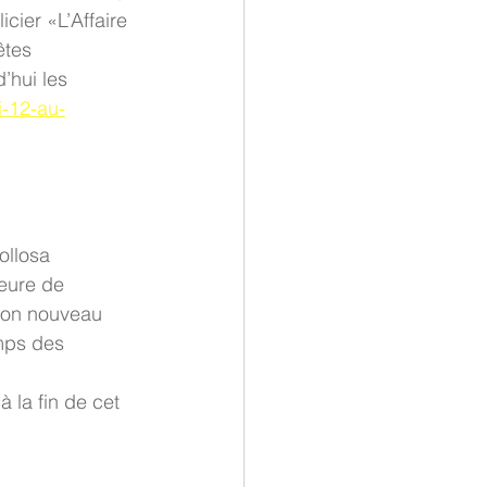
cier «L’Affaire 
êtes 
’hui les 
i-12-au-
ollosa
teure de 
son nouveau 
mps des 
à la fin de cet 