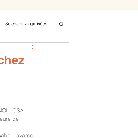
Sciences vulgarisées
bel
chez
FONOLLOSA
teure de 
Isabel Lavarec, 