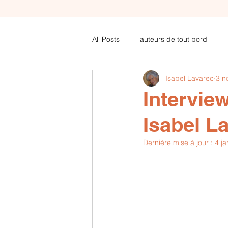
All Posts
auteurs de tout bord
Isabel Lavarec
3 n
COVID articles de futura-sciences .
Intervie
Isabel L
Amoureux de poèsie
Dernière mise à jour :
4 ja