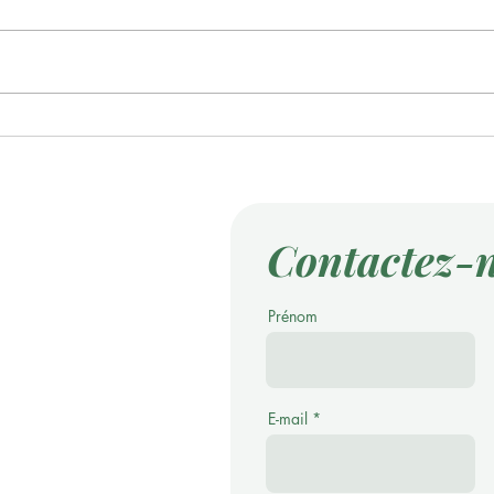
3.Le
Premier Mai, jour humain
Un nouveau poème du
barde
Contactez-
Prénom
E-mail