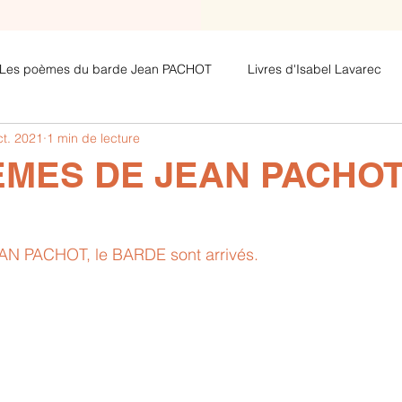
Les poèmes du barde Jean PACHOT
Livres d'Isabel Lavarec
ct. 2021
1 min de lecture
Les poèmes avec clés de lecture de
Les poèmes de Jeza
MES DE JEAN PACHOT,
N PACHOT, le BARDE sont arrivés.