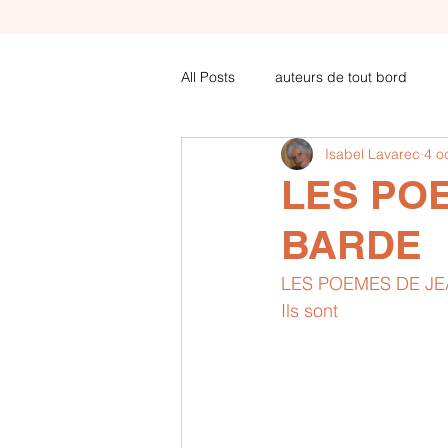
All Posts
auteurs de tout bord
Isabel Lavarec
4 o
COVID articles de futura-sciences .
LES POE
BARDE
Amoureux de poèsie
LES POEMES DE JEA
Ils sont