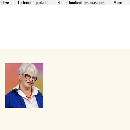
ective
La femme parfaite
Et que tombent les masques
More