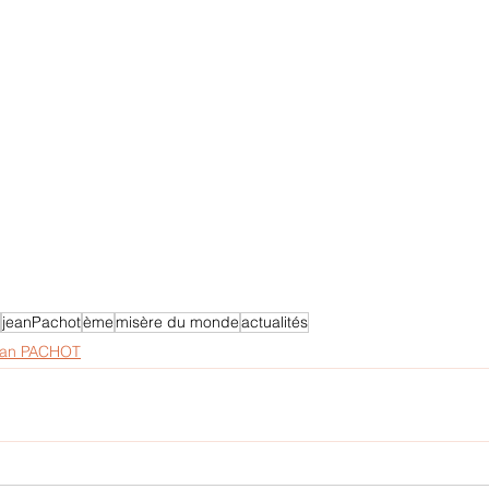
jeanPachot
ème
misère du monde
actualités
ean PACHOT