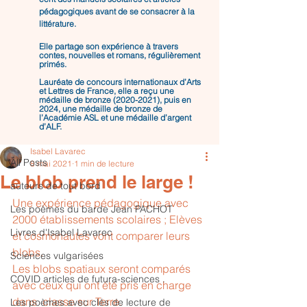
pédagogiques avant de se consacrer à la
littérature.
Elle partage son expérience à travers
contes, nouvelles et romans, régulièrement
primés.
Lauréate de concours internationaux d’Arts
et Lettres de France, elle a reçu une
médaille de bronze
(2020-2021)
, puis en
Post
2024, une médaille de bronze de
l’Académie ASL et une médaille d’argent
d’ALF.
All Posts
Isabel Lavarec
All Posts
8 mai 2021
1 min de lecture
Le blob prend le large !
auteurs de tout bord
Une expérience pédagogique avec 
Les poèmes du barde Jean PACHOT
2000 établissements scolaires ; Elèves 
Livres d'Isabel Lavarec
et cosmonautes vont comparer leurs 
blobs.
Sciences vulgarisées
Les blobs spatiaux seront comparés 
COVID articles de futura-sciences .
avec ceux qui ont été pris en charge 
dans  classe sur Terre. 
Les poèmes avec clés de lecture de