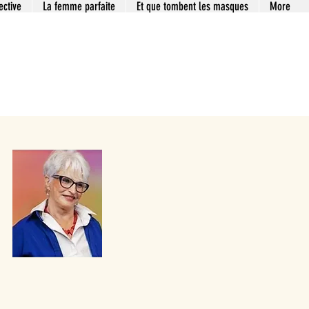
ective
La femme parfaite
Et que tombent les masques
More