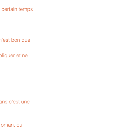
n certain temps 
n'est bon que 
liquer et ne 
mans c'est une 
 roman, ou 