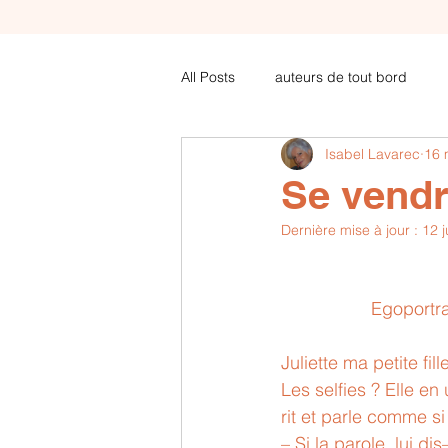
All Posts
auteurs de tout bord
Isabel Lavarec
16 
COVID articles de futura-sciences .
Se vendr
Dernière mise à jour :
12 j
Amoureux de poèsie
            
Juliette ma petite fil
Les selfies ? Elle en
rit et parle comme si 
– Si la parole, lui di