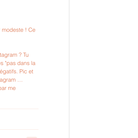
er modeste ! Ce 
tagram ? Tu 
es "pas dans la 
gatifs. Pic et 
nstagram …
 par me 