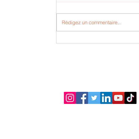
Rédigez un commentaire...
Bernard et Actinia, un
poème de Gaëtan L.( 12
ans)