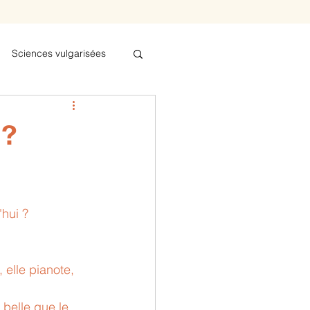
Sciences vulgarisées
bel
 ?
d'hui ? 
 elle pianote, 
 belle que le 