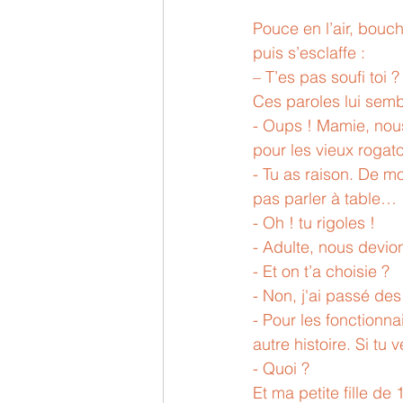
Pouce en l’air, bouc
puis s’esclaffe :
– T’es pas soufi toi ?
Ces paroles lui semb
- Oups ! Mamie, nou
pour les vieux rogat
- Tu as raison. De m
pas parler à table… 
- Oh ! tu rigoles !
- Adulte, nous devio
- Et on t’a choisie ?
- Non, j'ai passé de
- Pour les fonctionna
autre histoire. Si tu 
- Quoi ?
Et ma petite fille de