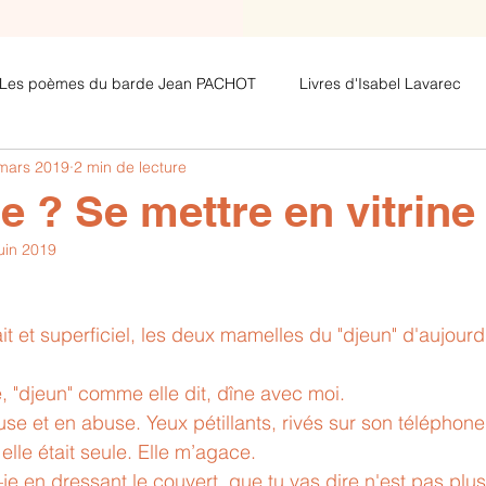
Les poèmes du barde Jean PACHOT
Livres d'Isabel Lavarec
mars 2019
2 min de lecture
Les poèmes avec clés de lecture de
Les poèmes de Jeza
e ? Se mettre en vitrine
uin 2019
      Egoportrait et superficiel, les deux mamelles du "djeun" d'aujour
le, "djeun" comme elle dit, dîne avec moi. 
 use et en abuse. Yeux pétillants, rivés sur son téléphone,
elle était seule. Elle m’agace. 
s–je en dressant le couvert, que tu vas dire n'est pas plus