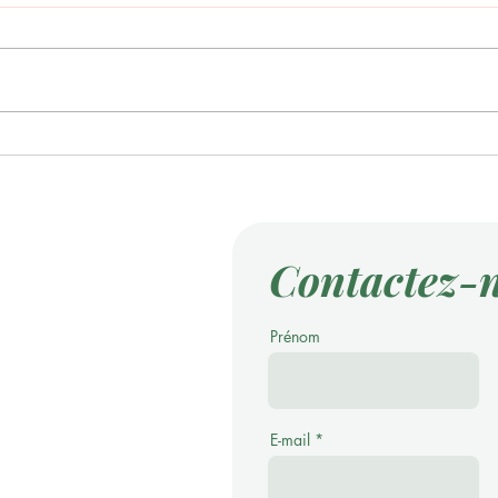
ETE
Un professeur donne des
conseils L’horloge Charles
Baudelaire
Contactez-
Prénom
E-mail