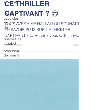
CE THRILLER
sciences .
Les
CAPTIVANT ? 😍
poèmes
avec clés
de lecture
VOUS AVEZ AIME HALLALI OU SOUHAITEZ
de
EN SAVOIR PLUS SUR CE THRILLER
Les
CAPTIVANT ? 😍 Rendez-vous le 15 janvier
poèmes de
à 12h10 et 18h10 sur Radio...
Jezabel
Amoureux
de poèsie