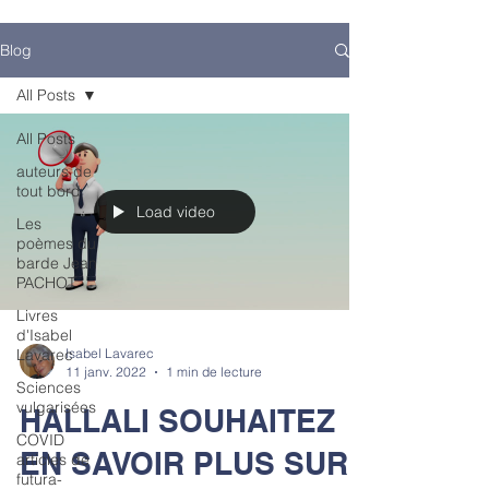
Blog
All Posts
All Posts
auteurs de
tout bord
Load video
Les
poèmes du
barde Jean
PACHOT
Livres
d'Isabel
Lavarec
Isabel Lavarec
11 janv. 2022
1 min de lecture
Sciences
vulgarisées
HALLALI SOUHAITEZ
COVID
EN SAVOIR PLUS SUR
articles de
futura-