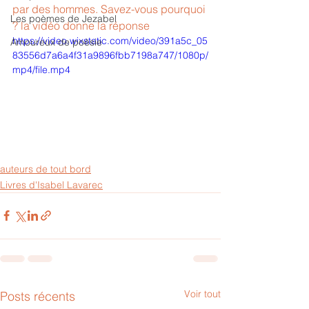
par des hommes. Savez-vous pourquoi 
Les poèmes de Jezabel
? la vidéo donne la réponse
https://video.wixstatic.com/video/391a5c_05
Amoureux de poèsie
83556d7a6a4f31a9896fbb7198a747/1080p/
mp4/file.mp4
auteurs de tout bord
Livres d'Isabel Lavarec
Voir tout
Posts récents