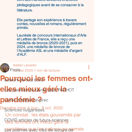
pédagogiques avant de se consacrer à la
littérature.
Elle partage son expérience à travers
contes, nouvelles et romans, régulièrement
primés.
Lauréate de concours internationaux d’Arts
et Lettres de France, elle a reçu une
médaille de bronze
(2020-2021)
, puis en
Post
2024, une médaille de bronze de
l’Académie ASL et une médaille d’argent
d’ALF.
All Posts
Isabel Lavarec
All Posts
13 mai 2020
1 min de lecture
Pourquoi les femmes ont-
auteurs de tout bord
elles mieux géré la
Les poèmes du barde Jean PACHOT
pandémie ?
Livres d'Isabel Lavarec
Dernière mise à jour :
9 oct. 2020
Sciences vulgarisées
Un constat : les états gouvernés par 
COVID articles de futura-sciences .
des femmes ont mieux géré la 
pandémie que les nations gouvernés 
Les poèmes avec clés de lecture de