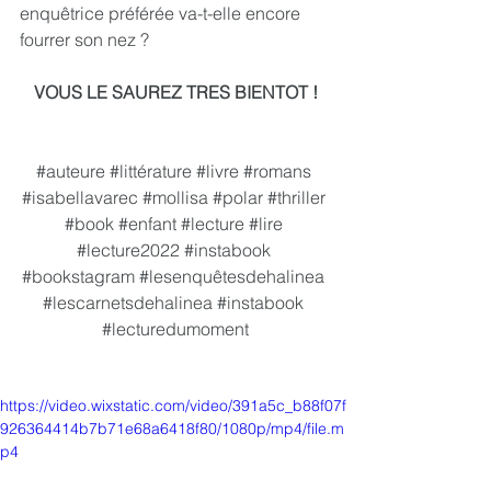
enquêtrice préférée va-t-elle encore 
fourrer son nez ? 
VOUS LE SAUREZ TRES BIENTOT !
#auteure
#littérature
#livre
#romans
#isabellavarec
#mollisa
#polar
#thriller
#book
#enfant
#lecture
#lire
#lecture2022
#instabook
#bookstagram
#lesenquêtesdehalinea
#lescarnetsdehalinea
#instabook
#lecturedumoment
https://video.wixstatic.com/video/391a5c_b88f07f
926364414b7b71e68a6418f80/1080p/mp4/file.m
p4