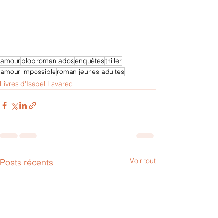
amour
blob
roman ados
enquêtes
thiller
amour impossible
roman jeunes adultes
Livres d'Isabel Lavarec
Voir tout
Posts récents