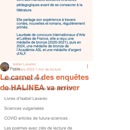
pédagogiques avant de se consacrer à la
littérature.
Elle partage son expérience à travers
contes, nouvelles et romans, régulièrement
primés.
Lauréate de concours internationaux d’Arts
et Lettres de France, elle a reçu une
médaille de bronze
(2020-2021)
, puis en
Post
2024, une médaille de bronze de
l’Académie ASL et une médaille d’argent
d’ALF.
All Posts
Isabel Lavarec
All Posts
25 mars 2022
1 min de lecture
Le carnet 4 des enquêtes
auteurs de tout bord
de HALINEA va arriver
Les poèmes du barde Jean PACHOT
Livres d'Isabel Lavarec
Sciences vulgarisées
COVID articles de futura-sciences .
Les poèmes avec clés de lecture de